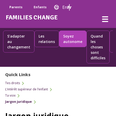
Aller au contenu principal
Main Navigation
En
Fr
Parents
Enfants
FAMILIES CHANGE
S’adapter
Les
Soyez
Quand
S
au
relations
autonome
les
e
changement
choses
p
sont
difficiles
Quick Links
Teen Menu
Tes droits
L’intérêt supérieur de l’enfant
Ta voix
Jargon juridique
Jargon juridique