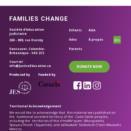
FAMILIES CHANGE
Header top
Société d’éducation
Enfants
Aide
judiciaire
Ados
À propos
260 - 800, rue Hornby
Vancouver, Colombie-
Parents
Britannique - V6X 2C5
Courriel :
info@JusticeEducation.ca
DONATE NOW
Produced by
Funded by
Territorial Acknowledgement
We would like to acknowledge that this material was published on
the traditional unceded territory of the Coast Salish peoples,
including the territories of the xʷməθkʷəy̓əm (Musqueam),
Sḵwx̱wú7mesh (Squamish), and səl̓ílwətaʔɬ/ Selilwitulh (Tsleil-Waututh)
Nations.