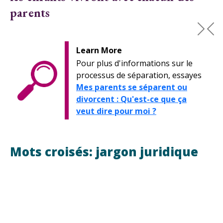
Next
Pre
Learn More
Pour plus d'informations sur le
processus de séparation, essayes
Mes parents se séparent ou
divorcent : Qu'est-ce que ça
veut dire pour moi ?
Mots croisés: jargon juridique